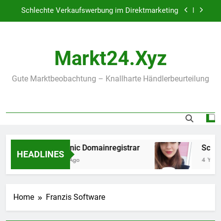
Skip
Schlechte Verkaufswerbung im Direktmarketing
to
content
onlinenic Domainregistrar
Markt24.xyz
Schlechte Verkaufswerbung im Direktmarketing
Gute Marktbeobachtung – Knallharte Händlerbeurteilung
onlinenic Domainregistrar
Schle
HEADLINES
3 Years Ago
4 Years
Home
Franzis Software